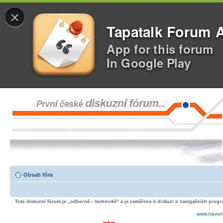
×
Tapatalk Forum 
App for this forum
In Google Play
Obsah fóra
Toto diskuzní fórum je „odborně – technické“ a je zaměřeno k diskuzi o navigačních progra
www.navon.