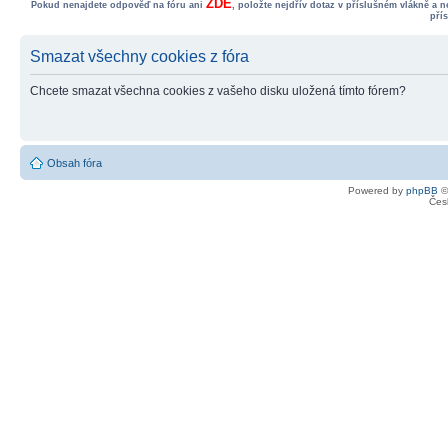
ZDE
Pokud nenajdete odpověď na fóru ani
, položte nejdřív dotaz v příslušném vlákně a 
pří
Smazat všechny cookies z fóra
Chcete smazat všechna cookies z vašeho disku uložená tímto fórem?
Obsah fóra
Powered by
phpBB
©
Čes