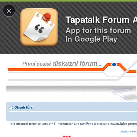
×
Tapatalk Forum 
App for this forum
In Google Play
Obsah fóra
Toto diskuzní fórum je „odborně – technické“ a je zaměřeno k diskuzi o navigačních progra
www.navon.