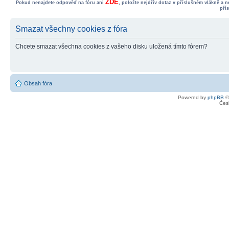
ZDE
Pokud nenajdete odpověď na fóru ani
, položte nejdřív dotaz v příslušném vlákně a 
pří
Smazat všechny cookies z fóra
Chcete smazat všechna cookies z vašeho disku uložená tímto fórem?
Obsah fóra
Powered by
phpBB
©
Čes