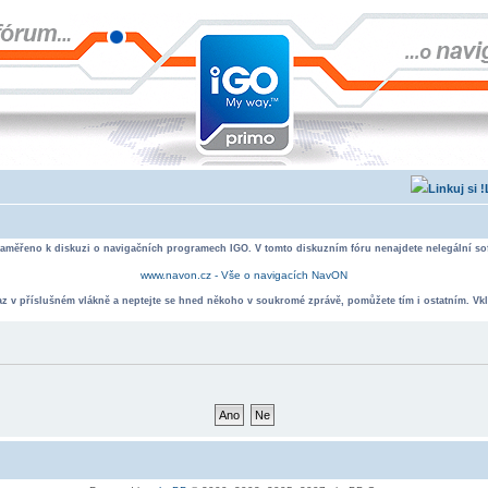
zaměřeno k diskuzi o navigačních programech IGO. V tomto diskuzním fóru nenajdete nelegální sof
www.navon.cz - Vše o navigacích NavON
taz v příslušném vlákně a neptejte se hned někoho v soukromé zprávě, pomůžete tím i ostatním. Vkl