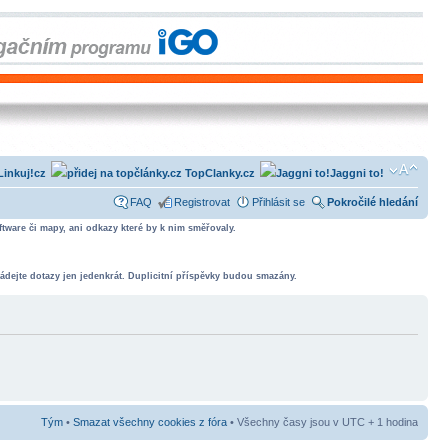
Linkuj!cz
TopClanky.cz
Jaggni to!
FAQ
Registrovat
Přihlásit se
Pokročilé hledání
tware či mapy, ani odkazy které by k nim směřovaly.
ádejte dotazy jen jedenkrát. Duplicitní příspěvky budou smazány.
Tým
•
Smazat všechny cookies z fóra
• Všechny časy jsou v UTC + 1 hodina