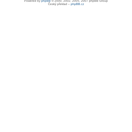
Powered by
phpBB
© 2000, 2002, 2005, 2007 phpBB Group
Český překlad –
phpBB.cz