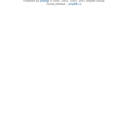
Powered by
phpBB
© 2000, 2002, 2005, 2007 phpBB Group
Český překlad –
phpBB.cz