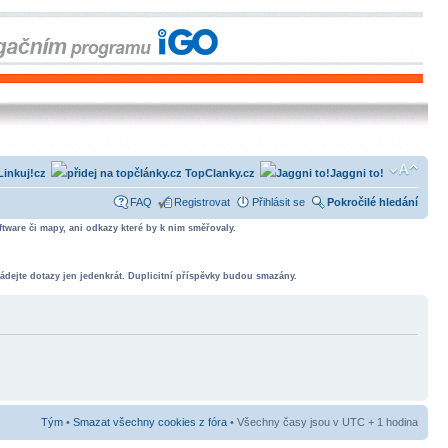
Linkuj!cz
TopClanky.cz
Jaggni to!
FAQ
Registrovat
Přihlásit se
Pokročilé hledání
tware či mapy, ani odkazy které by k nim směřovaly.
ádejte dotazy jen jedenkrát. Duplicitní příspěvky budou smazány.
Tým
•
Smazat všechny cookies z fóra
• Všechny časy jsou v UTC + 1 hodina