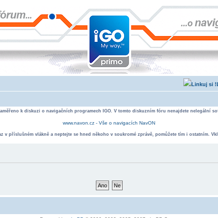
zaměřeno k diskuzi o navigačních programech IGO. V tomto diskuzním fóru nenajdete nelegální sof
www.navon.cz - Vše o navigacích NavON
taz v příslušném vlákně a neptejte se hned někoho v soukromé zprávě, pomůžete tím i ostatním. Vkl