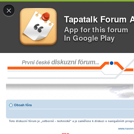
×
Tapatalk Forum 
App for this forum
In Google Play
Obsah fóra
Toto diskuzní fórum je „odborně – technické“ a je zaměřeno k diskuzi o navigačních progra
www.navon.