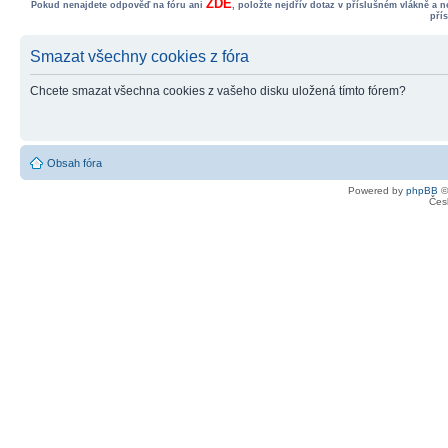
ZDE
Pokud nenajdete odpověď na fóru ani
, položte nejdřív dotaz v příslušném vlákně a 
pří
Smazat všechny cookies z fóra
Chcete smazat všechna cookies z vašeho disku uložená tímto fórem?
Obsah fóra
Powered by
phpBB
©
Čes