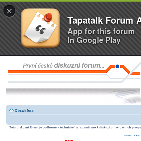
×
Tapatalk Forum 
App for this forum
In Google Play
Obsah fóra
Toto diskuzní fórum je „odborně – technické“ a je zaměřeno k diskuzi o navigačních progra
www.navon.