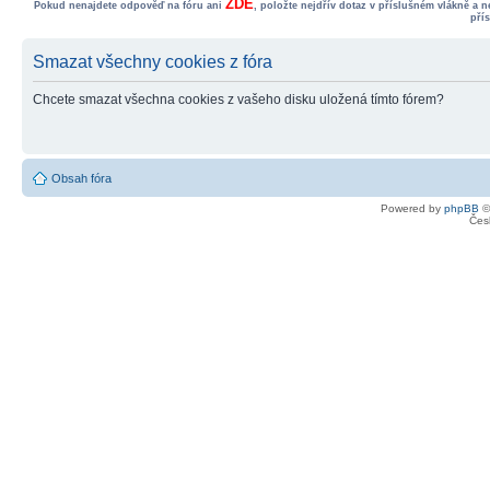
ZDE
Pokud nenajdete odpověď na fóru ani
, položte nejdřív dotaz v příslušném vlákně a 
pří
Smazat všechny cookies z fóra
Chcete smazat všechna cookies z vašeho disku uložená tímto fórem?
Obsah fóra
Powered by
phpBB
©
Čes