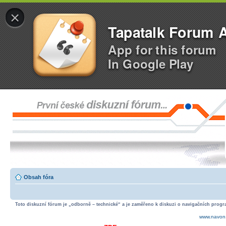
×
Tapatalk Forum 
App for this forum
In Google Play
Obsah fóra
Toto diskuzní fórum je „odborně – technické“ a je zaměřeno k diskuzi o navigačních progra
www.navon.