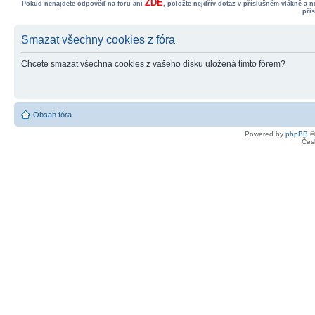
ZDE
Pokud nenajdete odpověď na fóru ani
, položte nejdřív dotaz v příslušném vlákně a 
pří
Smazat všechny cookies z fóra
Chcete smazat všechna cookies z vašeho disku uložená tímto fórem?
Obsah fóra
Powered by
phpBB
©
Čes