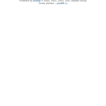
Powered by
phpBB
© 2000, 2002, 2005, 2007 phpBB Group
Český překlad –
phpBB.cz