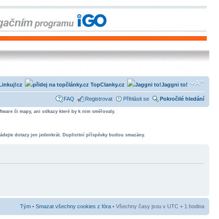
Linkuj!cz
TopClanky.cz
Jaggni to!
FAQ
Registrovat
Přihlásit se
Pokročilé hledání
tware či mapy, ani odkazy které by k nim směřovaly.
ádejte dotazy jen jedenkrát. Duplicitní příspěvky budou smazány.
Tým
•
Smazat všechny cookies z fóra
• Všechny časy jsou v UTC + 1 hodina