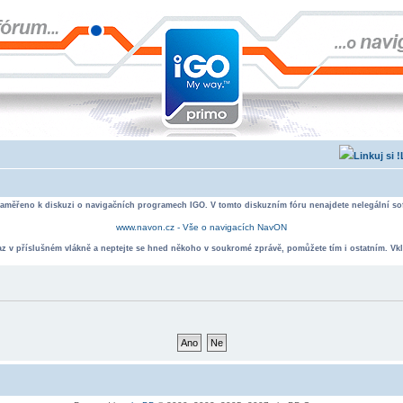
zaměřeno k diskuzi o navigačních programech IGO. V tomto diskuzním fóru nenajdete nelegální sof
www.navon.cz - Vše o navigacích NavON
taz v příslušném vlákně a neptejte se hned někoho v soukromé zprávě, pomůžete tím i ostatním. Vkl