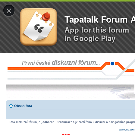
×
Tapatalk Forum 
App for this forum
In Google Play
Obsah fóra
Toto diskuzní fórum je „odborně – technické“ a je zaměřeno k diskuzi o navigačních progra
www.navon.