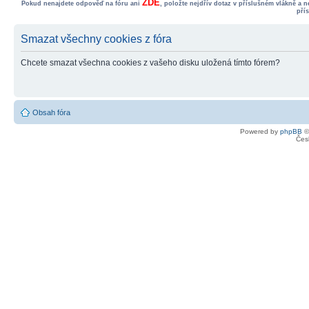
ZDE
Pokud nenajdete odpověď na fóru ani
, položte nejdřív dotaz v příslušném vlákně a 
pří
Smazat všechny cookies z fóra
Chcete smazat všechna cookies z vašeho disku uložená tímto fórem?
Obsah fóra
Powered by
phpBB
©
Čes