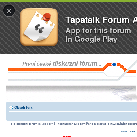
×
Tapatalk Forum 
App for this forum
In Google Play
Obsah fóra
Toto diskuzní fórum je „odborně – technické“ a je zaměřeno k diskuzi o navigačních progra
www.navon.