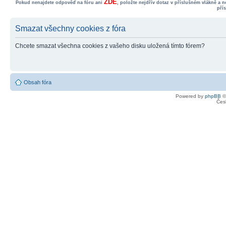
ZDE
Pokud nenajdete odpověď na fóru ani
, položte nejdřív dotaz v příslušném vlákně a 
pří
Smazat všechny cookies z fóra
Chcete smazat všechna cookies z vašeho disku uložená tímto fórem?
Obsah fóra
Powered by
phpBB
©
Čes