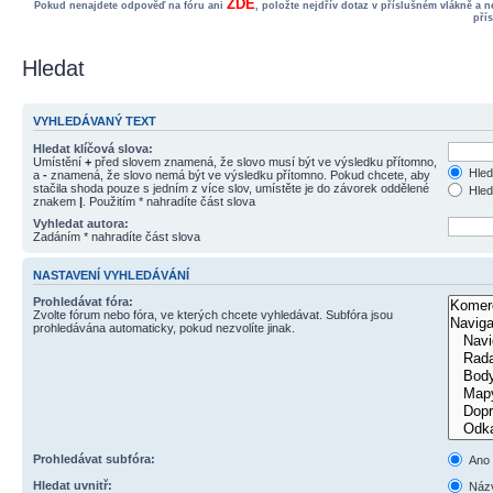
ZDE
Pokud nenajdete odpověď na fóru ani
, položte nejdřív dotaz v příslušném vlákně a 
pří
Hledat
VYHLEDÁVANÝ TEXT
Hledat klíčová slova:
Umístění
+
před slovem znamená, že slovo musí být ve výsledku přítomno,
Hled
a
-
znamená, že slovo nemá být ve výsledku přítomno. Pokud chcete, aby
stačila shoda pouze s jedním z více slov, umístěte je do závorek oddělené
Hled
znakem
|
. Použitím * nahradíte část slova
Vyhledat autora:
Zadáním * nahradíte část slova
NASTAVENÍ VYHLEDÁVÁNÍ
Prohledávat fóra:
Zvolte fórum nebo fóra, ve kterých chcete vyhledávat. Subfóra jsou
prohledávána automaticky, pokud nezvolíte jinak.
Prohledávat subfóra:
Ano
Hledat uvnitř:
Názv