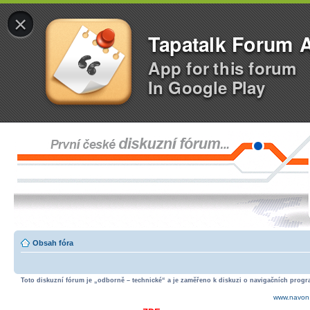
×
Tapatalk Forum 
App for this forum
In Google Play
Obsah fóra
Toto diskuzní fórum je „odborně – technické“ a je zaměřeno k diskuzi o navigačních progra
www.navon.