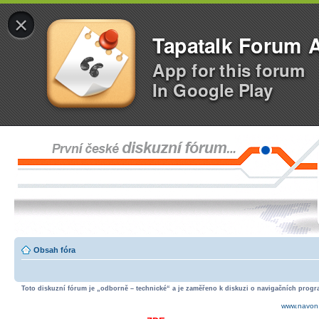
×
Tapatalk Forum 
App for this forum
In Google Play
Obsah fóra
Toto diskuzní fórum je „odborně – technické“ a je zaměřeno k diskuzi o navigačních progra
www.navon.