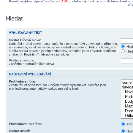
ZDE
Pokud nenajdete odpověď na fóru ani
, položte nejdřív dotaz v příslušném vlákně a 
pří
Hledat
VYHLEDÁVANÝ TEXT
Hledat klíčová slova:
Umístění
+
před slovem znamená, že slovo musí být ve výsledku přítomno,
Hled
a
-
znamená, že slovo nemá být ve výsledku přítomno. Pokud chcete, aby
stačila shoda pouze s jedním z více slov, umístěte je do závorek oddělené
Hled
znakem
|
. Použitím * nahradíte část slova
Vyhledat autora:
Zadáním * nahradíte část slova
NASTAVENÍ VYHLEDÁVÁNÍ
Prohledávat fóra:
Zvolte fórum nebo fóra, ve kterých chcete vyhledávat. Subfóra jsou
prohledávána automaticky, pokud nezvolíte jinak.
Prohledávat subfóra:
Ano
Hledat uvnitř:
Názv