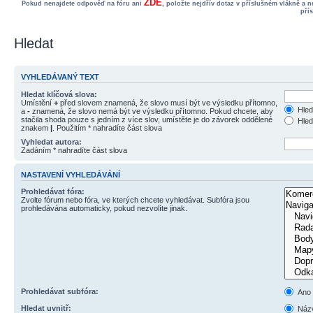
ZDE
Pokud nenajdete odpověď na fóru ani
, položte nejdřív dotaz v příslušném vlákně a 
pří
Hledat
VYHLEDÁVANÝ TEXT
Hledat klíčová slova:
Umístění
+
před slovem znamená, že slovo musí být ve výsledku přítomno,
Hled
a
-
znamená, že slovo nemá být ve výsledku přítomno. Pokud chcete, aby
stačila shoda pouze s jedním z více slov, umístěte je do závorek oddělené
Hled
znakem
|
. Použitím * nahradíte část slova
Vyhledat autora:
Zadáním * nahradíte část slova
NASTAVENÍ VYHLEDÁVÁNÍ
Prohledávat fóra:
Zvolte fórum nebo fóra, ve kterých chcete vyhledávat. Subfóra jsou
prohledávána automaticky, pokud nezvolíte jinak.
Prohledávat subfóra:
Ano
Hledat uvnitř:
Názv