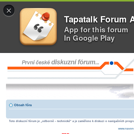
×
Tapatalk Forum 
App for this forum
In Google Play
Obsah fóra
Toto diskuzní fórum je „odborně – technické“ a je zaměřeno k diskuzi o navigačních progra
www.navon.