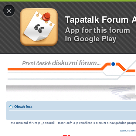
×
Tapatalk Forum 
App for this forum
In Google Play
Obsah fóra
Toto diskuzní fórum je „odborně – technické“ a je zaměřeno k diskuzi o navigačních progra
www.navon.