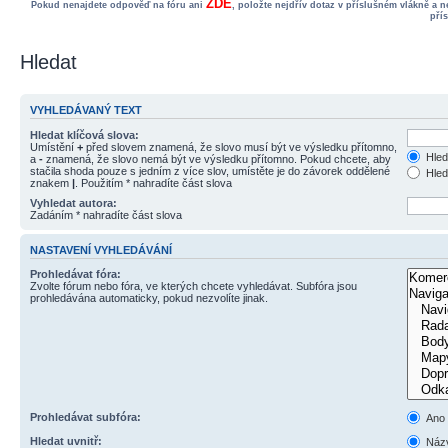
ZDE
Pokud nenajdete odpověď na fóru ani
, položte nejdřív dotaz v příslušném vlákně a 
pří
Hledat
VYHLEDÁVANÝ TEXT
Hledat klíčová slova:
Umístění
+
před slovem znamená, že slovo musí být ve výsledku přítomno,
Hled
a
-
znamená, že slovo nemá být ve výsledku přítomno. Pokud chcete, aby
stačila shoda pouze s jedním z více slov, umístěte je do závorek oddělené
Hled
znakem
|
. Použitím * nahradíte část slova
Vyhledat autora:
Zadáním * nahradíte část slova
NASTAVENÍ VYHLEDÁVÁNÍ
Prohledávat fóra:
Zvolte fórum nebo fóra, ve kterých chcete vyhledávat. Subfóra jsou
prohledávána automaticky, pokud nezvolíte jinak.
Prohledávat subfóra:
Ano
Hledat uvnitř:
Názv