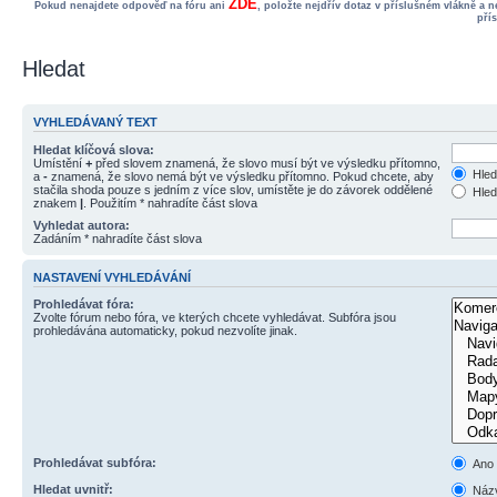
ZDE
Pokud nenajdete odpověď na fóru ani
, položte nejdřív dotaz v příslušném vlákně a 
pří
Hledat
VYHLEDÁVANÝ TEXT
Hledat klíčová slova:
Umístění
+
před slovem znamená, že slovo musí být ve výsledku přítomno,
Hled
a
-
znamená, že slovo nemá být ve výsledku přítomno. Pokud chcete, aby
stačila shoda pouze s jedním z více slov, umístěte je do závorek oddělené
Hled
znakem
|
. Použitím * nahradíte část slova
Vyhledat autora:
Zadáním * nahradíte část slova
NASTAVENÍ VYHLEDÁVÁNÍ
Prohledávat fóra:
Zvolte fórum nebo fóra, ve kterých chcete vyhledávat. Subfóra jsou
prohledávána automaticky, pokud nezvolíte jinak.
Prohledávat subfóra:
Ano
Hledat uvnitř:
Názv