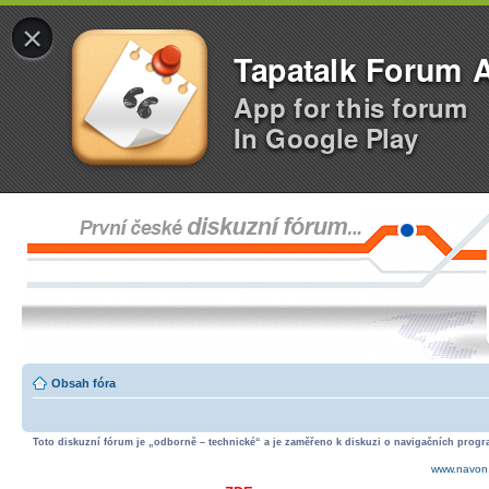
×
Tapatalk Forum 
App for this forum
In Google Play
Obsah fóra
Toto diskuzní fórum je „odborně – technické“ a je zaměřeno k diskuzi o navigačních progra
www.navon.