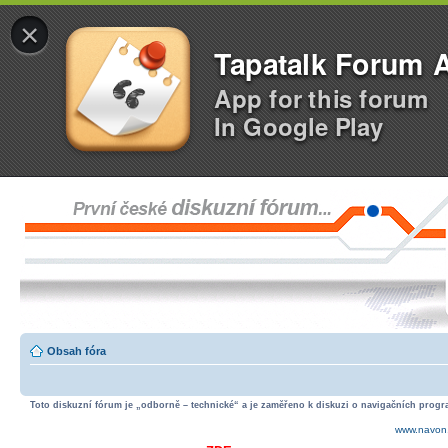
×
Tapatalk Forum 
App for this forum
In Google Play
Obsah fóra
Toto diskuzní fórum je „odborně – technické“ a je zaměřeno k diskuzi o navigačních progra
www.navon.