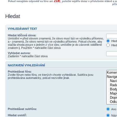
ZDE
Pokud nenajdete odpověď na fóru ani
, položte nejdřív dotaz v příslušném vlákně a 
pří
Hledat
VYHLEDÁVANÝ TEXT
Hledat klíčová slova:
Umístění
+
před slovem znamená, že slovo musí být ve výsledku přítomno,
Hled
a
-
znamená, že slovo nemá být ve výsledku přítomno. Pokud chcete, aby
stačila shoda pouze s jedním z více slov, umístěte je do závorek oddělené
Hled
znakem
|
. Použitím * nahradíte část slova
Vyhledat autora:
Zadáním * nahradíte část slova
NASTAVENÍ VYHLEDÁVÁNÍ
Prohledávat fóra:
Zvolte fórum nebo fóra, ve kterých chcete vyhledávat. Subfóra jsou
prohledávána automaticky, pokud nezvolíte jinak.
Prohledávat subfóra:
Ano
Hledat uvnitř:
Názv