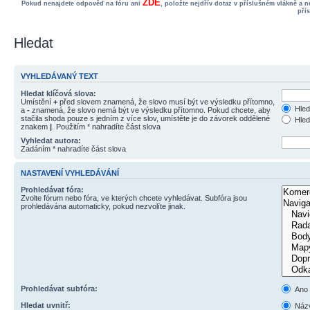
ZDE
Pokud nenajdete odpověď na fóru ani
, položte nejdřív dotaz v příslušném vlákně a 
pří
Hledat
VYHLEDÁVANÝ TEXT
Hledat klíčová slova:
Umístění
+
před slovem znamená, že slovo musí být ve výsledku přítomno,
Hled
a
-
znamená, že slovo nemá být ve výsledku přítomno. Pokud chcete, aby
stačila shoda pouze s jedním z více slov, umístěte je do závorek oddělené
Hled
znakem
|
. Použitím * nahradíte část slova
Vyhledat autora:
Zadáním * nahradíte část slova
NASTAVENÍ VYHLEDÁVÁNÍ
Prohledávat fóra:
Zvolte fórum nebo fóra, ve kterých chcete vyhledávat. Subfóra jsou
prohledávána automaticky, pokud nezvolíte jinak.
Prohledávat subfóra:
Ano
Hledat uvnitř:
Názv