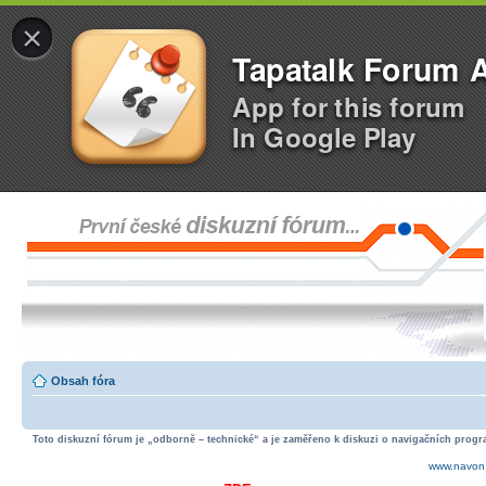
×
Tapatalk Forum 
App for this forum
In Google Play
Obsah fóra
Toto diskuzní fórum je „odborně – technické“ a je zaměřeno k diskuzi o navigačních progra
www.navon.