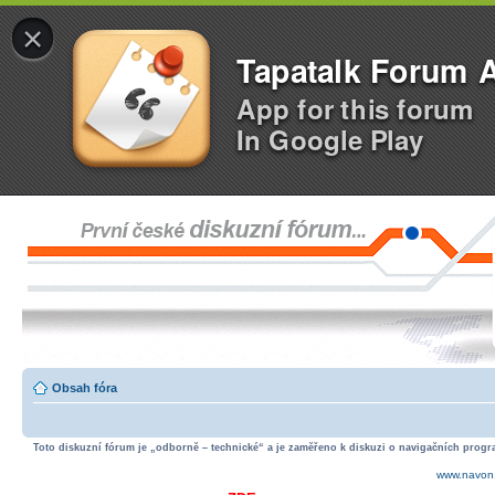
×
Tapatalk Forum 
App for this forum
In Google Play
Obsah fóra
Toto diskuzní fórum je „odborně – technické“ a je zaměřeno k diskuzi o navigačních progra
www.navon.