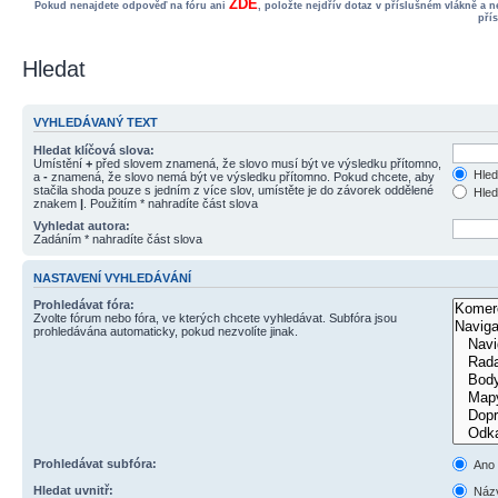
ZDE
Pokud nenajdete odpověď na fóru ani
, položte nejdřív dotaz v příslušném vlákně a 
pří
Hledat
VYHLEDÁVANÝ TEXT
Hledat klíčová slova:
Umístění
+
před slovem znamená, že slovo musí být ve výsledku přítomno,
Hled
a
-
znamená, že slovo nemá být ve výsledku přítomno. Pokud chcete, aby
stačila shoda pouze s jedním z více slov, umístěte je do závorek oddělené
Hled
znakem
|
. Použitím * nahradíte část slova
Vyhledat autora:
Zadáním * nahradíte část slova
NASTAVENÍ VYHLEDÁVÁNÍ
Prohledávat fóra:
Zvolte fórum nebo fóra, ve kterých chcete vyhledávat. Subfóra jsou
prohledávána automaticky, pokud nezvolíte jinak.
Prohledávat subfóra:
Ano
Hledat uvnitř:
Názv