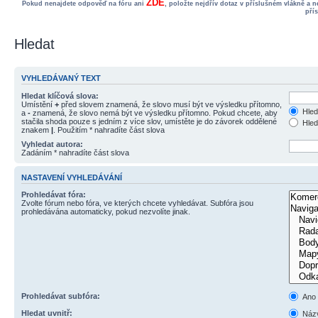
ZDE
Pokud nenajdete odpověď na fóru ani
, položte nejdřív dotaz v příslušném vlákně a 
pří
Hledat
VYHLEDÁVANÝ TEXT
Hledat klíčová slova:
Umístění
+
před slovem znamená, že slovo musí být ve výsledku přítomno,
Hled
a
-
znamená, že slovo nemá být ve výsledku přítomno. Pokud chcete, aby
stačila shoda pouze s jedním z více slov, umístěte je do závorek oddělené
Hled
znakem
|
. Použitím * nahradíte část slova
Vyhledat autora:
Zadáním * nahradíte část slova
NASTAVENÍ VYHLEDÁVÁNÍ
Prohledávat fóra:
Zvolte fórum nebo fóra, ve kterých chcete vyhledávat. Subfóra jsou
prohledávána automaticky, pokud nezvolíte jinak.
Prohledávat subfóra:
Ano
Hledat uvnitř:
Názv