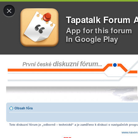
×
Tapatalk Forum 
App for this forum
In Google Play
Obsah fóra
Toto diskuzní fórum je „odborně – technické“ a je zaměřeno k diskuzi o navigačních progra
www.navon.