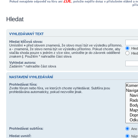
ZDE
Pokud nenajdete odpověď na fóru ani
, položte nejdřív dotaz v příslušném vlákně a 
pří
Hledat
VYHLEDÁVANÝ TEXT
Hledat klíčová slova:
Umístění
+
před slovem znamená, že slovo musí být ve výsledku přítomno,
Hled
a
-
znamená, že slovo nemá být ve výsledku přítomno. Pokud chcete, aby
stačila shoda pouze s jedním z více slov, umístěte je do závorek oddělené
Hled
znakem
|
. Použitím * nahradíte část slova
Vyhledat autora:
Zadáním * nahradíte část slova
NASTAVENÍ VYHLEDÁVÁNÍ
Prohledávat fóra:
Zvolte fórum nebo fóra, ve kterých chcete vyhledávat. Subfóra jsou
prohledávána automaticky, pokud nezvolíte jinak.
Prohledávat subfóra:
Ano
Hledat uvnitř:
Názv