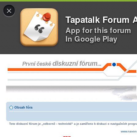
×
Tapatalk Forum 
App for this forum
In Google Play
Obsah fóra
Toto diskuzní fórum je „odborně – technické“ a je zaměřeno k diskuzi o navigačních progra
www.navon.