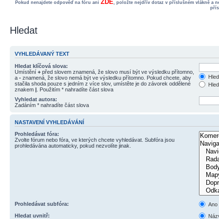
ZDE
Pokud nenajdete odpověď na fóru ani
, položte nejdřív dotaz v příslušném vlákně a 
pří
Hledat
VYHLEDÁVANÝ TEXT
Hledat klíčová slova:
Umístění
+
před slovem znamená, že slovo musí být ve výsledku přítomno,
Hled
a
-
znamená, že slovo nemá být ve výsledku přítomno. Pokud chcete, aby
stačila shoda pouze s jedním z více slov, umístěte je do závorek oddělené
Hled
znakem
|
. Použitím * nahradíte část slova
Vyhledat autora:
Zadáním * nahradíte část slova
NASTAVENÍ VYHLEDÁVÁNÍ
Prohledávat fóra:
Zvolte fórum nebo fóra, ve kterých chcete vyhledávat. Subfóra jsou
prohledávána automaticky, pokud nezvolíte jinak.
Prohledávat subfóra:
Ano
Hledat uvnitř:
Názv