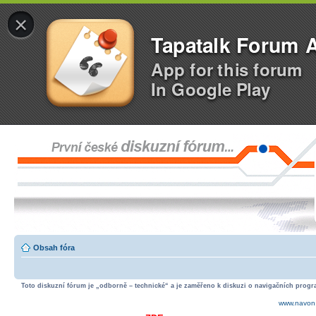
×
Tapatalk Forum 
App for this forum
In Google Play
Obsah fóra
Toto diskuzní fórum je „odborně – technické“ a je zaměřeno k diskuzi o navigačních progra
www.navon.