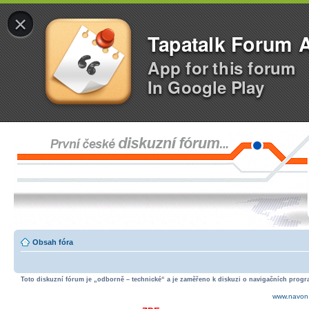
×
Tapatalk Forum 
App for this forum
In Google Play
Obsah fóra
Toto diskuzní fórum je „odborně – technické“ a je zaměřeno k diskuzi o navigačních progra
www.navon.