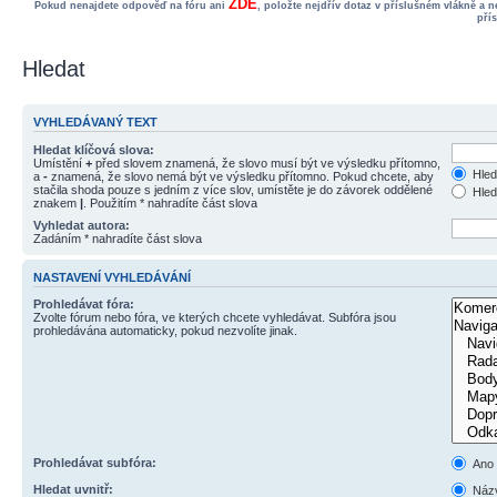
ZDE
Pokud nenajdete odpověď na fóru ani
, položte nejdřív dotaz v příslušném vlákně a 
pří
Hledat
VYHLEDÁVANÝ TEXT
Hledat klíčová slova:
Umístění
+
před slovem znamená, že slovo musí být ve výsledku přítomno,
Hled
a
-
znamená, že slovo nemá být ve výsledku přítomno. Pokud chcete, aby
stačila shoda pouze s jedním z více slov, umístěte je do závorek oddělené
Hled
znakem
|
. Použitím * nahradíte část slova
Vyhledat autora:
Zadáním * nahradíte část slova
NASTAVENÍ VYHLEDÁVÁNÍ
Prohledávat fóra:
Zvolte fórum nebo fóra, ve kterých chcete vyhledávat. Subfóra jsou
prohledávána automaticky, pokud nezvolíte jinak.
Prohledávat subfóra:
Ano
Hledat uvnitř:
Názv