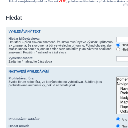
ZDE
Pokud nenajdete odpověď na fóru ani
, položte nejdřív dotaz v příslušném vlákně a 
pří
Hledat
VYHLEDÁVANÝ TEXT
Hledat klíčová slova:
Umístění
+
před slovem znamená, že slovo musí být ve výsledku přítomno,
Hled
a
-
znamená, že slovo nemá být ve výsledku přítomno. Pokud chcete, aby
stačila shoda pouze s jedním z více slov, umístěte je do závorek oddělené
Hled
znakem
|
. Použitím * nahradíte část slova
Vyhledat autora:
Zadáním * nahradíte část slova
NASTAVENÍ VYHLEDÁVÁNÍ
Prohledávat fóra:
Zvolte fórum nebo fóra, ve kterých chcete vyhledávat. Subfóra jsou
prohledávána automaticky, pokud nezvolíte jinak.
Prohledávat subfóra:
Ano
Hledat uvnitř:
Názv