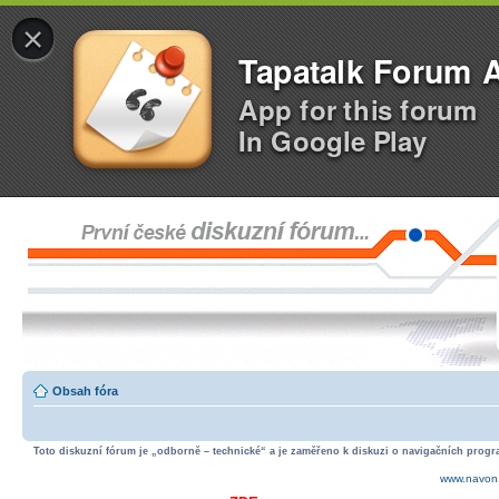
×
Tapatalk Forum 
App for this forum
In Google Play
Obsah fóra
Toto diskuzní fórum je „odborně – technické“ a je zaměřeno k diskuzi o navigačních progra
www.navon.