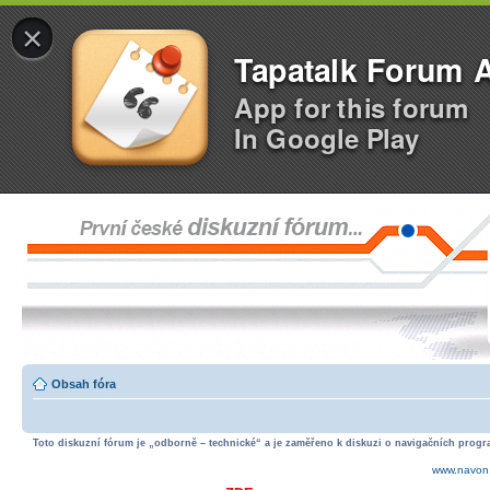
×
Tapatalk Forum 
App for this forum
In Google Play
Obsah fóra
Toto diskuzní fórum je „odborně – technické“ a je zaměřeno k diskuzi o navigačních progra
www.navon.