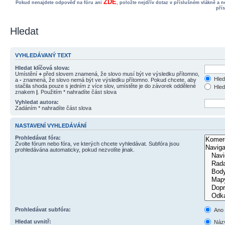
ZDE
Pokud nenajdete odpověď na fóru ani
, položte nejdřív dotaz v příslušném vlákně a 
pří
Hledat
VYHLEDÁVANÝ TEXT
Hledat klíčová slova:
Umístění
+
před slovem znamená, že slovo musí být ve výsledku přítomno,
Hled
a
-
znamená, že slovo nemá být ve výsledku přítomno. Pokud chcete, aby
stačila shoda pouze s jedním z více slov, umístěte je do závorek oddělené
Hled
znakem
|
. Použitím * nahradíte část slova
Vyhledat autora:
Zadáním * nahradíte část slova
NASTAVENÍ VYHLEDÁVÁNÍ
Prohledávat fóra:
Zvolte fórum nebo fóra, ve kterých chcete vyhledávat. Subfóra jsou
prohledávána automaticky, pokud nezvolíte jinak.
Prohledávat subfóra:
Ano
Hledat uvnitř:
Názv