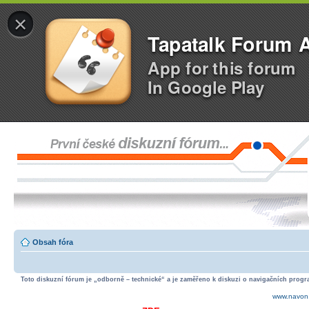
×
Tapatalk Forum 
App for this forum
In Google Play
Obsah fóra
Toto diskuzní fórum je „odborně – technické“ a je zaměřeno k diskuzi o navigačních progra
www.navon.