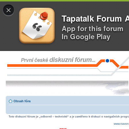
×
Tapatalk Forum 
App for this forum
In Google Play
Obsah fóra
Toto diskuzní fórum je „odborně – technické“ a je zaměřeno k diskuzi o navigačních progra
www.navon.