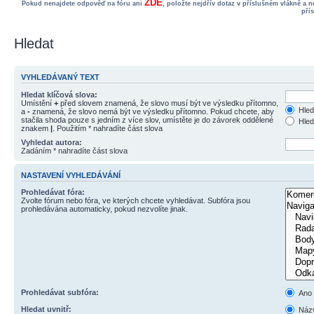
ZDE
Pokud nenajdete odpověď na fóru ani
, položte nejdřív dotaz v příslušném vlákně a 
pří
Hledat
VYHLEDÁVANÝ TEXT
Hledat klíčová slova:
Umístění
+
před slovem znamená, že slovo musí být ve výsledku přítomno,
Hled
a
-
znamená, že slovo nemá být ve výsledku přítomno. Pokud chcete, aby
stačila shoda pouze s jedním z více slov, umístěte je do závorek oddělené
Hled
znakem
|
. Použitím * nahradíte část slova
Vyhledat autora:
Zadáním * nahradíte část slova
NASTAVENÍ VYHLEDÁVÁNÍ
Prohledávat fóra:
Zvolte fórum nebo fóra, ve kterých chcete vyhledávat. Subfóra jsou
prohledávána automaticky, pokud nezvolíte jinak.
Prohledávat subfóra:
Ano
Hledat uvnitř:
Názv