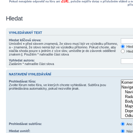
ZDE
Pokud nenajdete odpověď na fóru ani
, položte nejdřív dotaz v příslušném vlákně a 
pří
Hledat
VYHLEDÁVANÝ TEXT
Hledat klíčová slova:
Umístění
+
před slovem znamená, že slovo musí být ve výsledku přítomno,
Hled
a
-
znamená, že slovo nemá být ve výsledku přítomno. Pokud chcete, aby
stačila shoda pouze s jedním z více slov, umístěte je do závorek oddělené
Hled
znakem
|
. Použitím * nahradíte část slova
Vyhledat autora:
Zadáním * nahradíte část slova
NASTAVENÍ VYHLEDÁVÁNÍ
Prohledávat fóra:
Zvolte fórum nebo fóra, ve kterých chcete vyhledávat. Subfóra jsou
prohledávána automaticky, pokud nezvolíte jinak.
Prohledávat subfóra:
Ano
Hledat uvnitř:
Názv