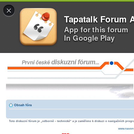
×
Tapatalk Forum 
App for this forum
In Google Play
Obsah fóra
Toto diskuzní fórum je „odborně – technické“ a je zaměřeno k diskuzi o navigačních progra
www.navon.