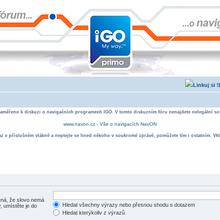
zaměřeno k diskuzi o navigačních programech IGO. V tomto diskuzním fóru nenajdete nelegální sof
www.navon.cz - Vše o navigacích NavON
taz v příslušném vlákně a neptejte se hned někoho v soukromé zprávě, pomůžete tím i ostatním. Vkl
á, že slovo nemá
Hledat všechny výrazy nebo přesnou shodu s dotazem
, umístěte je do
Hledat kterýkoliv z výrazů