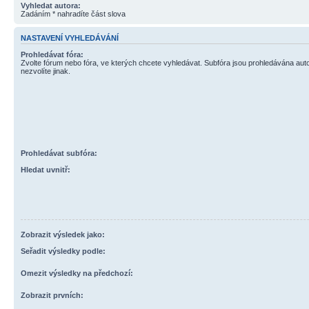
Vyhledat autora:
Zadáním * nahradíte část slova
NASTAVENÍ VYHLEDÁVÁNÍ
Prohledávat fóra:
Zvolte fórum nebo fóra, ve kterých chcete vyhledávat. Subfóra jsou prohledávána aut
nezvolíte jinak.
Prohledávat subfóra:
Hledat uvnitř:
Zobrazit výsledek jako:
Seřadit výsledky podle:
Omezit výsledky na předchozí:
Zobrazit prvních: