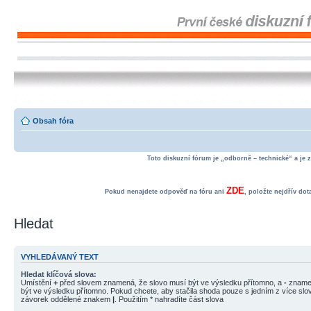
Obsah fóra
Toto diskuzní fórum je „odborně – technické“ a je 
ZDE
Pokud nenajdete odpověď na fóru ani
, položte nejdřív do
Hledat
VYHLEDÁVANÝ TEXT
Hledat klíčová slova:
Umístění
+
před slovem znamená, že slovo musí být ve výsledku přítomno, a
-
znamen
být ve výsledku přítomno. Pokud chcete, aby stačila shoda pouze s jedním z více slov
závorek oddělené znakem
|
. Použitím * nahradíte část slova