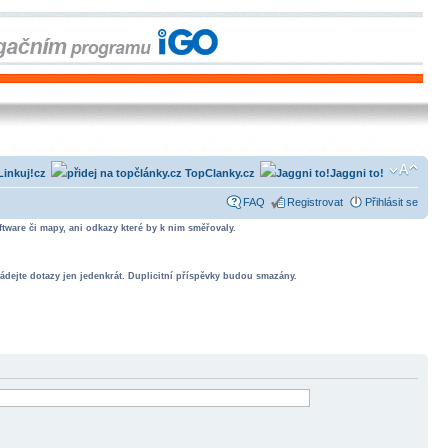
Linkuj!cz
TopClanky.cz
Jaggni to!
FAQ
Registrovat
Přihlásit se
tware či mapy, ani odkazy které by k nim směřovaly.
ádejte dotazy jen jedenkrát. Duplicitní příspěvky budou smazány.