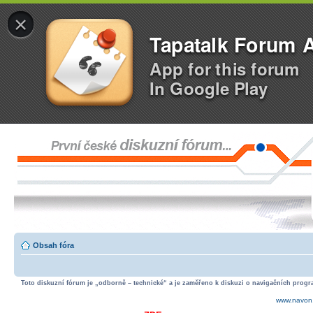
×
Tapatalk Forum 
App for this forum
In Google Play
Obsah fóra
Toto diskuzní fórum je „odborně – technické“ a je zaměřeno k diskuzi o navigačních progra
www.navon.