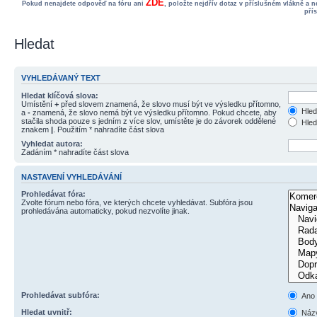
ZDE
Pokud nenajdete odpověď na fóru ani
, položte nejdřív dotaz v příslušném vlákně a 
pří
Hledat
VYHLEDÁVANÝ TEXT
Hledat klíčová slova:
Umístění
+
před slovem znamená, že slovo musí být ve výsledku přítomno,
Hled
a
-
znamená, že slovo nemá být ve výsledku přítomno. Pokud chcete, aby
stačila shoda pouze s jedním z více slov, umístěte je do závorek oddělené
Hled
znakem
|
. Použitím * nahradíte část slova
Vyhledat autora:
Zadáním * nahradíte část slova
NASTAVENÍ VYHLEDÁVÁNÍ
Prohledávat fóra:
Zvolte fórum nebo fóra, ve kterých chcete vyhledávat. Subfóra jsou
prohledávána automaticky, pokud nezvolíte jinak.
Prohledávat subfóra:
Ano
Hledat uvnitř:
Názv