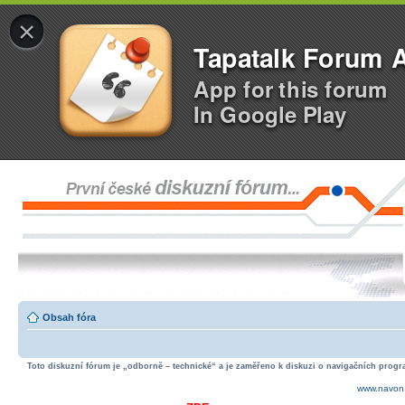
×
Tapatalk Forum 
App for this forum
In Google Play
Obsah fóra
Toto diskuzní fórum je „odborně – technické“ a je zaměřeno k diskuzi o navigačních progra
www.navon.