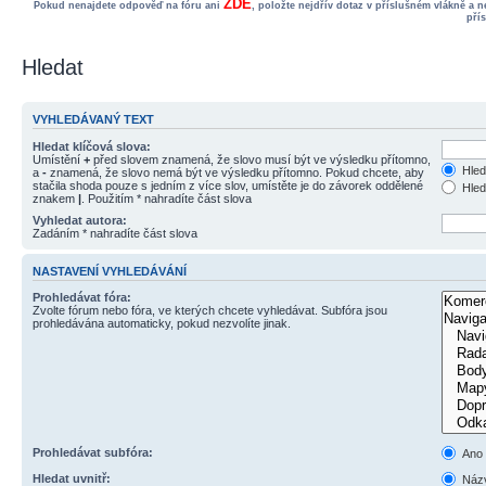
ZDE
Pokud nenajdete odpověď na fóru ani
, položte nejdřív dotaz v příslušném vlákně a 
pří
Hledat
VYHLEDÁVANÝ TEXT
Hledat klíčová slova:
Umístění
+
před slovem znamená, že slovo musí být ve výsledku přítomno,
Hled
a
-
znamená, že slovo nemá být ve výsledku přítomno. Pokud chcete, aby
stačila shoda pouze s jedním z více slov, umístěte je do závorek oddělené
Hled
znakem
|
. Použitím * nahradíte část slova
Vyhledat autora:
Zadáním * nahradíte část slova
NASTAVENÍ VYHLEDÁVÁNÍ
Prohledávat fóra:
Zvolte fórum nebo fóra, ve kterých chcete vyhledávat. Subfóra jsou
prohledávána automaticky, pokud nezvolíte jinak.
Prohledávat subfóra:
Ano
Hledat uvnitř:
Názv