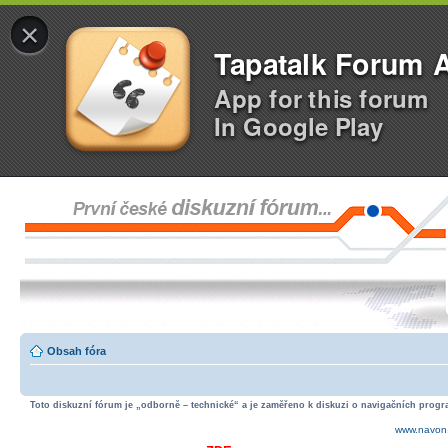
×
Tapatalk Forum 
App for this forum
In Google Play
Obsah fóra
Toto diskuzní fórum je „odborně – technické“ a je zaměřeno k diskuzi o navigačních progra
www.navon.