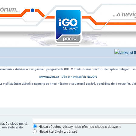
zaměřeno k diskuzi o navigačních programech IGO. V tomto diskuzním fóru nenajdete nelegální sof
www.navon.cz - Vše o navigacích NavON
taz v příslušném vlákně a neptejte se hned někoho v soukromé zprávě, pomůžete tím i ostatním. Vkl
á, že slovo nemá
Hledat všechny výrazy nebo přesnou shodu s dotazem
, umístěte je do
Hledat kterýkoliv z výrazů