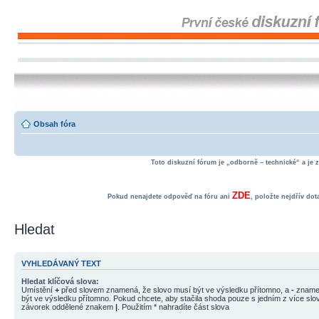
Obsah fóra
Toto diskuzní fórum je „odborně – technické“ a je 
ZDE
Pokud nenajdete odpověď na fóru ani
, položte nejdřív do
Hledat
VYHLEDÁVANÝ TEXT
Hledat klíčová slova:
Umístění
+
před slovem znamená, že slovo musí být ve výsledku přítomno, a
-
znamen
být ve výsledku přítomno. Pokud chcete, aby stačila shoda pouze s jedním z více slov
závorek oddělené znakem
|
. Použitím * nahradíte část slova