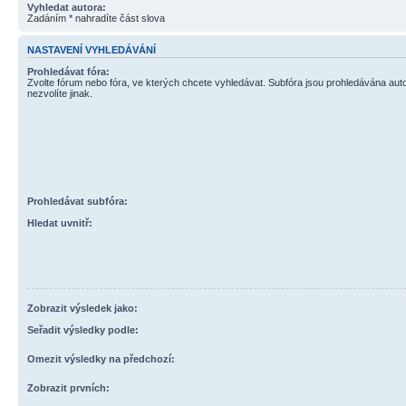
Vyhledat autora:
Zadáním * nahradíte část slova
NASTAVENÍ VYHLEDÁVÁNÍ
Prohledávat fóra:
Zvolte fórum nebo fóra, ve kterých chcete vyhledávat. Subfóra jsou prohledávána aut
nezvolíte jinak.
Prohledávat subfóra:
Hledat uvnitř:
Zobrazit výsledek jako:
Seřadit výsledky podle:
Omezit výsledky na předchozí:
Zobrazit prvních: