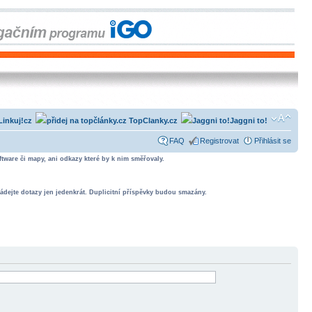
Linkuj!cz
TopClanky.cz
Jaggni to!
FAQ
Registrovat
Přihlásit se
tware či mapy, ani odkazy které by k nim směřovaly.
ádejte dotazy jen jedenkrát. Duplicitní příspěvky budou smazány.