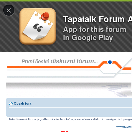
×
Tapatalk Forum 
App for this forum
In Google Play
Obsah fóra
Toto diskuzní fórum je „odborně – technické“ a je zaměřeno k diskuzi o navigačních progra
www.navon.