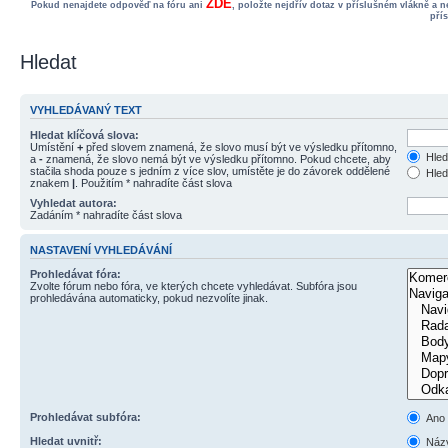
ZDE
Pokud nenajdete odpověď na fóru ani
, položte nejdřív dotaz v příslušném vlákně a 
pří
Hledat
VYHLEDÁVANÝ TEXT
Hledat klíčová slova:
Umístění
+
před slovem znamená, že slovo musí být ve výsledku přítomno,
Hled
a
-
znamená, že slovo nemá být ve výsledku přítomno. Pokud chcete, aby
stačila shoda pouze s jedním z více slov, umístěte je do závorek oddělené
Hled
znakem
|
. Použitím * nahradíte část slova
Vyhledat autora:
Zadáním * nahradíte část slova
NASTAVENÍ VYHLEDÁVÁNÍ
Prohledávat fóra:
Zvolte fórum nebo fóra, ve kterých chcete vyhledávat. Subfóra jsou
prohledávána automaticky, pokud nezvolíte jinak.
Prohledávat subfóra:
Ano
Hledat uvnitř:
Názv