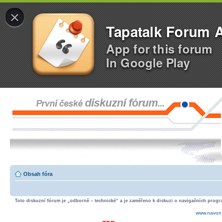
×
Tapatalk Forum 
App for this forum
In Google Play
Obsah fóra
Toto diskuzní fórum je „odborně – technické“ a je zaměřeno k diskuzi o navigačních progra
www.navon.