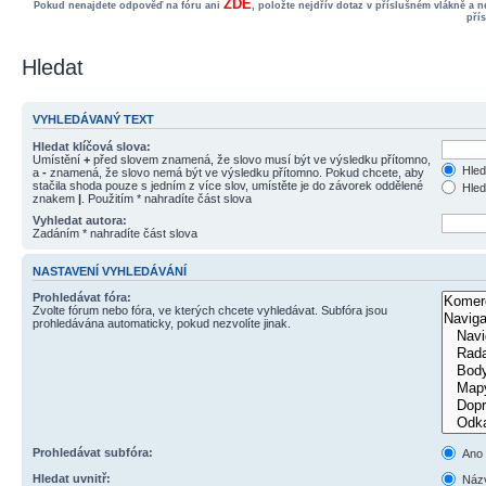
ZDE
Pokud nenajdete odpověď na fóru ani
, položte nejdřív dotaz v příslušném vlákně a 
pří
Hledat
VYHLEDÁVANÝ TEXT
Hledat klíčová slova:
Umístění
+
před slovem znamená, že slovo musí být ve výsledku přítomno,
Hled
a
-
znamená, že slovo nemá být ve výsledku přítomno. Pokud chcete, aby
stačila shoda pouze s jedním z více slov, umístěte je do závorek oddělené
Hled
znakem
|
. Použitím * nahradíte část slova
Vyhledat autora:
Zadáním * nahradíte část slova
NASTAVENÍ VYHLEDÁVÁNÍ
Prohledávat fóra:
Zvolte fórum nebo fóra, ve kterých chcete vyhledávat. Subfóra jsou
prohledávána automaticky, pokud nezvolíte jinak.
Prohledávat subfóra:
Ano
Hledat uvnitř:
Názv