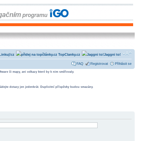
Linkuj!cz
TopClanky.cz
Jaggni to!
FAQ
Registrovat
Přihlásit se
tware či mapy, ani odkazy které by k nim směřovaly.
ádejte dotazy jen jedenkrát. Duplicitní příspěvky budou smazány.