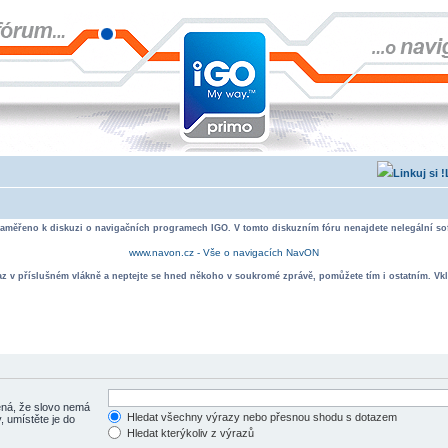
zaměřeno k diskuzi o navigačních programech IGO. V tomto diskuzním fóru nenajdete nelegální sof
www.navon.cz - Vše o navigacích NavON
taz v příslušném vlákně a neptejte se hned někoho v soukromé zprávě, pomůžete tím i ostatním. Vkl
á, že slovo nemá
Hledat všechny výrazy nebo přesnou shodu s dotazem
, umístěte je do
Hledat kterýkoliv z výrazů