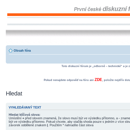
Obsah fóra
Toto diskuzní fórum je „odborně – technické“ a je 
ZDE
Pokud nenajdete odpověď na fóru ani
, položte nejdřív do
Hledat
VYHLEDÁVANÝ TEXT
Hledat klíčová slova:
Umístění
+
před slovem znamená, že slovo musí být ve výsledku přítomno, a
-
znamen
být ve výsledku přítomno. Pokud chcete, aby stačila shoda pouze s jedním z více slov
závorek oddělené znakem
|
. Použitím * nahradíte část slova