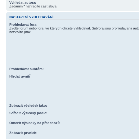
Vyhledat autora:
Zadáním * nahradíte část slova
NASTAVENÍ VYHLEDÁVÁNÍ
Prohledávat fóra:
Zvolte fórum nebo fóra, ve kterých chcete vyhledávat. Subfóra jsou prohledávána aut
nezvolíte jinak.
Prohledávat subfóra:
Hledat uvnitř:
Zobrazit výsledek jako:
Seřadit výsledky podle:
Omezit výsledky na předchozí:
Zobrazit prvních: