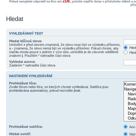
ZDE
Pokud nenajdete odpověď na fóru ani
, položte nejdřív dotaz v příslušném vlákně a 
pří
Hledat
VYHLEDÁVANÝ TEXT
Hledat klíčová slova:
Umístění
+
před slovem znamená, že slovo musí být ve výsledku přítomno,
Hled
a
-
znamená, že slovo nemá být ve výsledku přítomno. Pokud chcete, aby
stačila shoda pouze s jedním z více slov, umístěte je do závorek oddělené
Hled
znakem
|
. Použitím * nahradíte část slova
Vyhledat autora:
Zadáním * nahradíte část slova
NASTAVENÍ VYHLEDÁVÁNÍ
Prohledávat fóra:
Zvolte fórum nebo fóra, ve kterých chcete vyhledávat. Subfóra jsou
prohledávána automaticky, pokud nezvolíte jinak.
Prohledávat subfóra:
Ano
Hledat uvnitř:
Názv