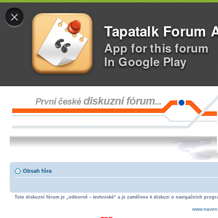
×
Tapatalk Forum 
App for this forum
In Google Play
Obsah fóra
Toto diskuzní fórum je „odborně – technické“ a je zaměřeno k diskuzi o navigačních progra
www.navon.