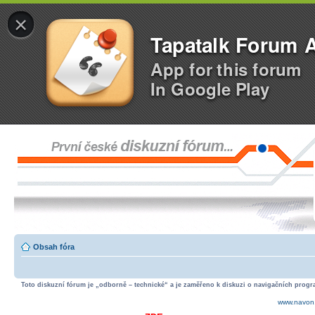
×
Tapatalk Forum 
App for this forum
In Google Play
Obsah fóra
Toto diskuzní fórum je „odborně – technické“ a je zaměřeno k diskuzi o navigačních progra
www.navon.