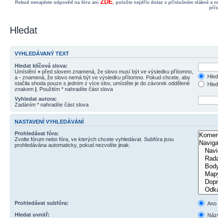
ZDE
Pokud nenajdete odpověď na fóru ani
, položte nejdřív dotaz v příslušném vlákně a 
pří
Hledat
VYHLEDÁVANÝ TEXT
Hledat klíčová slova:
Umístění
+
před slovem znamená, že slovo musí být ve výsledku přítomno,
Hled
a
-
znamená, že slovo nemá být ve výsledku přítomno. Pokud chcete, aby
stačila shoda pouze s jedním z více slov, umístěte je do závorek oddělené
Hled
znakem
|
. Použitím * nahradíte část slova
Vyhledat autora:
Zadáním * nahradíte část slova
NASTAVENÍ VYHLEDÁVÁNÍ
Prohledávat fóra:
Zvolte fórum nebo fóra, ve kterých chcete vyhledávat. Subfóra jsou
prohledávána automaticky, pokud nezvolíte jinak.
Prohledávat subfóra:
Ano
Hledat uvnitř:
Názv