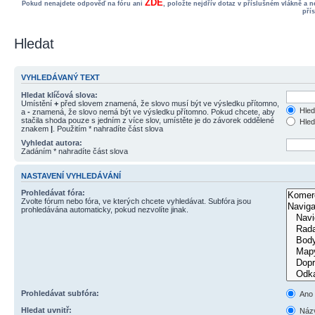
ZDE
Pokud nenajdete odpověď na fóru ani
, položte nejdřív dotaz v příslušném vlákně a 
pří
Hledat
VYHLEDÁVANÝ TEXT
Hledat klíčová slova:
Umístění
+
před slovem znamená, že slovo musí být ve výsledku přítomno,
Hled
a
-
znamená, že slovo nemá být ve výsledku přítomno. Pokud chcete, aby
stačila shoda pouze s jedním z více slov, umístěte je do závorek oddělené
Hled
znakem
|
. Použitím * nahradíte část slova
Vyhledat autora:
Zadáním * nahradíte část slova
NASTAVENÍ VYHLEDÁVÁNÍ
Prohledávat fóra:
Zvolte fórum nebo fóra, ve kterých chcete vyhledávat. Subfóra jsou
prohledávána automaticky, pokud nezvolíte jinak.
Prohledávat subfóra:
Ano
Hledat uvnitř:
Názv