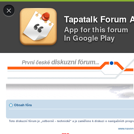
×
Tapatalk Forum 
App for this forum
In Google Play
Obsah fóra
Toto diskuzní fórum je „odborně – technické“ a je zaměřeno k diskuzi o navigačních progra
www.navon.