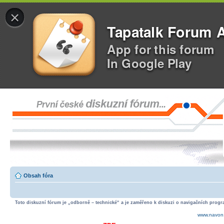
×
Tapatalk Forum 
App for this forum
In Google Play
Obsah fóra
Toto diskuzní fórum je „odborně – technické“ a je zaměřeno k diskuzi o navigačních progra
www.navon.