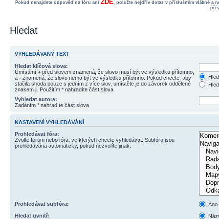
ZDE
Pokud nenajdete odpověď na fóru ani
, položte nejdřív dotaz v příslušném vlákně a 
pří
Hledat
VYHLEDÁVANÝ TEXT
Hledat klíčová slova:
Umístění
+
před slovem znamená, že slovo musí být ve výsledku přítomno,
Hled
a
-
znamená, že slovo nemá být ve výsledku přítomno. Pokud chcete, aby
stačila shoda pouze s jedním z více slov, umístěte je do závorek oddělené
Hled
znakem
|
. Použitím * nahradíte část slova
Vyhledat autora:
Zadáním * nahradíte část slova
NASTAVENÍ VYHLEDÁVÁNÍ
Prohledávat fóra:
Zvolte fórum nebo fóra, ve kterých chcete vyhledávat. Subfóra jsou
prohledávána automaticky, pokud nezvolíte jinak.
Prohledávat subfóra:
Ano
Hledat uvnitř:
Názv