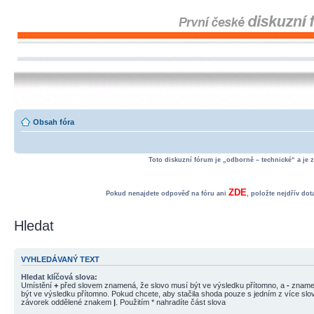
Obsah fóra
Toto diskuzní fórum je „odborně – technické“ a je 
ZDE
Pokud nenajdete odpověď na fóru ani
, položte nejdřív do
Hledat
VYHLEDÁVANÝ TEXT
Hledat klíčová slova:
Umístění
+
před slovem znamená, že slovo musí být ve výsledku přítomno, a
-
znamen
být ve výsledku přítomno. Pokud chcete, aby stačila shoda pouze s jedním z více slov
závorek oddělené znakem
|
. Použitím * nahradíte část slova