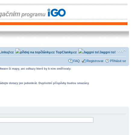
Linkuj!cz
TopClanky.cz
Jaggni to!
FAQ
Registrovat
Přihlásit se
tware či mapy, ani odkazy které by k nim směřovaly.
ádejte dotazy jen jedenkrát. Duplicitní příspěvky budou smazány.