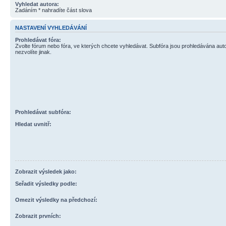
Vyhledat autora:
Zadáním * nahradíte část slova
NASTAVENÍ VYHLEDÁVÁNÍ
Prohledávat fóra:
Zvolte fórum nebo fóra, ve kterých chcete vyhledávat. Subfóra jsou prohledávána aut
nezvolíte jinak.
Prohledávat subfóra:
Hledat uvnitř:
Zobrazit výsledek jako:
Seřadit výsledky podle:
Omezit výsledky na předchozí:
Zobrazit prvních: