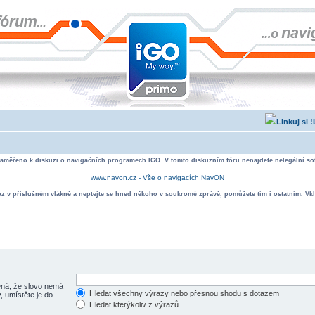
zaměřeno k diskuzi o navigačních programech IGO. V tomto diskuzním fóru nenajdete nelegální sof
www.navon.cz - Vše o navigacích NavON
taz v příslušném vlákně a neptejte se hned někoho v soukromé zprávě, pomůžete tím i ostatním. Vkl
á, že slovo nemá
Hledat všechny výrazy nebo přesnou shodu s dotazem
, umístěte je do
Hledat kterýkoliv z výrazů