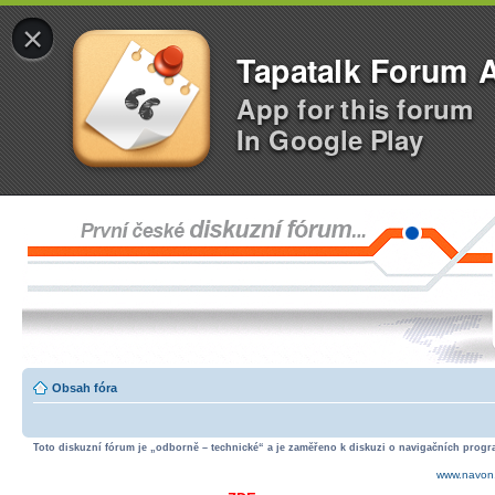
×
Tapatalk Forum 
App for this forum
In Google Play
Obsah fóra
Toto diskuzní fórum je „odborně – technické“ a je zaměřeno k diskuzi o navigačních progra
www.navon.