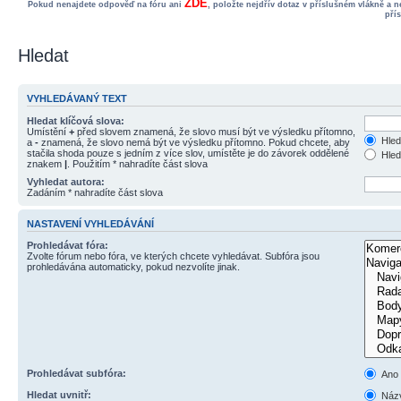
ZDE
Pokud nenajdete odpověď na fóru ani
, položte nejdřív dotaz v příslušném vlákně a 
pří
Hledat
VYHLEDÁVANÝ TEXT
Hledat klíčová slova:
Umístění
+
před slovem znamená, že slovo musí být ve výsledku přítomno,
Hled
a
-
znamená, že slovo nemá být ve výsledku přítomno. Pokud chcete, aby
stačila shoda pouze s jedním z více slov, umístěte je do závorek oddělené
Hled
znakem
|
. Použitím * nahradíte část slova
Vyhledat autora:
Zadáním * nahradíte část slova
NASTAVENÍ VYHLEDÁVÁNÍ
Prohledávat fóra:
Zvolte fórum nebo fóra, ve kterých chcete vyhledávat. Subfóra jsou
prohledávána automaticky, pokud nezvolíte jinak.
Prohledávat subfóra:
Ano
Hledat uvnitř:
Názv