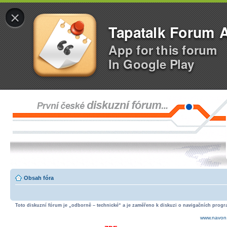
×
Tapatalk Forum 
App for this forum
In Google Play
Obsah fóra
Toto diskuzní fórum je „odborně – technické“ a je zaměřeno k diskuzi o navigačních progra
www.navon.