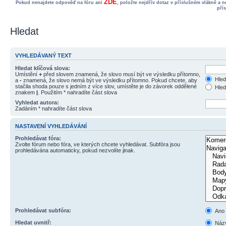
ZDE
Pokud nenajdete odpověď na fóru ani
, položte nejdřív dotaz v příslušném vlákně a 
pří
Hledat
VYHLEDÁVANÝ TEXT
Hledat klíčová slova:
Umístění
+
před slovem znamená, že slovo musí být ve výsledku přítomno,
Hled
a
-
znamená, že slovo nemá být ve výsledku přítomno. Pokud chcete, aby
stačila shoda pouze s jedním z více slov, umístěte je do závorek oddělené
Hled
znakem
|
. Použitím * nahradíte část slova
Vyhledat autora:
Zadáním * nahradíte část slova
NASTAVENÍ VYHLEDÁVÁNÍ
Prohledávat fóra:
Zvolte fórum nebo fóra, ve kterých chcete vyhledávat. Subfóra jsou
prohledávána automaticky, pokud nezvolíte jinak.
Prohledávat subfóra:
Ano
Hledat uvnitř:
Názv