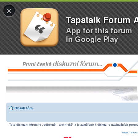
×
Tapatalk Forum 
App for this forum
In Google Play
Obsah fóra
Toto diskuzní fórum je „odborně – technické“ a je zaměřeno k diskuzi o navigačních progra
www.navon.