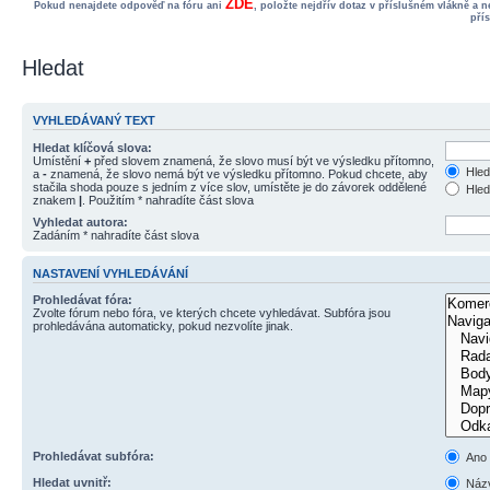
ZDE
Pokud nenajdete odpověď na fóru ani
, položte nejdřív dotaz v příslušném vlákně a 
pří
Hledat
VYHLEDÁVANÝ TEXT
Hledat klíčová slova:
Umístění
+
před slovem znamená, že slovo musí být ve výsledku přítomno,
Hled
a
-
znamená, že slovo nemá být ve výsledku přítomno. Pokud chcete, aby
stačila shoda pouze s jedním z více slov, umístěte je do závorek oddělené
Hled
znakem
|
. Použitím * nahradíte část slova
Vyhledat autora:
Zadáním * nahradíte část slova
NASTAVENÍ VYHLEDÁVÁNÍ
Prohledávat fóra:
Zvolte fórum nebo fóra, ve kterých chcete vyhledávat. Subfóra jsou
prohledávána automaticky, pokud nezvolíte jinak.
Prohledávat subfóra:
Ano
Hledat uvnitř:
Názv