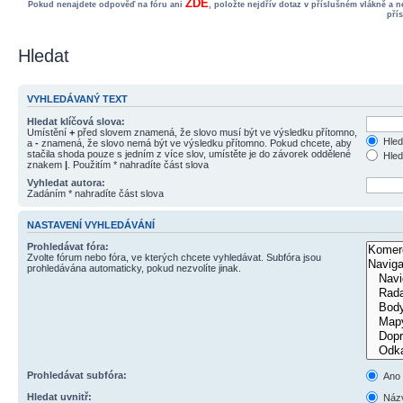
ZDE
Pokud nenajdete odpověď na fóru ani
, položte nejdřív dotaz v příslušném vlákně a 
pří
Hledat
VYHLEDÁVANÝ TEXT
Hledat klíčová slova:
Umístění
+
před slovem znamená, že slovo musí být ve výsledku přítomno,
Hled
a
-
znamená, že slovo nemá být ve výsledku přítomno. Pokud chcete, aby
stačila shoda pouze s jedním z více slov, umístěte je do závorek oddělené
Hled
znakem
|
. Použitím * nahradíte část slova
Vyhledat autora:
Zadáním * nahradíte část slova
NASTAVENÍ VYHLEDÁVÁNÍ
Prohledávat fóra:
Zvolte fórum nebo fóra, ve kterých chcete vyhledávat. Subfóra jsou
prohledávána automaticky, pokud nezvolíte jinak.
Prohledávat subfóra:
Ano
Hledat uvnitř:
Názv