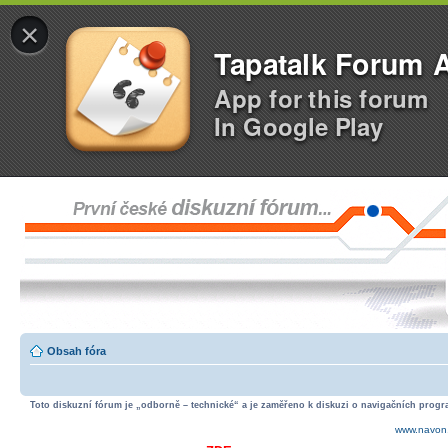
×
Tapatalk Forum 
App for this forum
In Google Play
Obsah fóra
Toto diskuzní fórum je „odborně – technické“ a je zaměřeno k diskuzi o navigačních progra
www.navon.