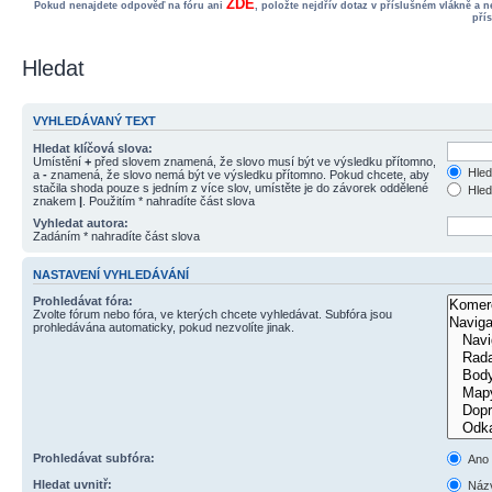
ZDE
Pokud nenajdete odpověď na fóru ani
, položte nejdřív dotaz v příslušném vlákně a 
pří
Hledat
VYHLEDÁVANÝ TEXT
Hledat klíčová slova:
Umístění
+
před slovem znamená, že slovo musí být ve výsledku přítomno,
Hled
a
-
znamená, že slovo nemá být ve výsledku přítomno. Pokud chcete, aby
stačila shoda pouze s jedním z více slov, umístěte je do závorek oddělené
Hled
znakem
|
. Použitím * nahradíte část slova
Vyhledat autora:
Zadáním * nahradíte část slova
NASTAVENÍ VYHLEDÁVÁNÍ
Prohledávat fóra:
Zvolte fórum nebo fóra, ve kterých chcete vyhledávat. Subfóra jsou
prohledávána automaticky, pokud nezvolíte jinak.
Prohledávat subfóra:
Ano
Hledat uvnitř:
Názv