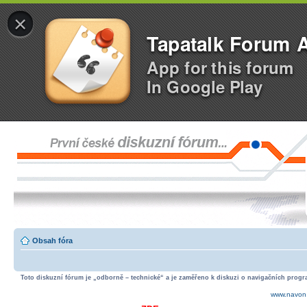
×
Tapatalk Forum 
App for this forum
In Google Play
Obsah fóra
Toto diskuzní fórum je „odborně – technické“ a je zaměřeno k diskuzi o navigačních progra
www.navon.