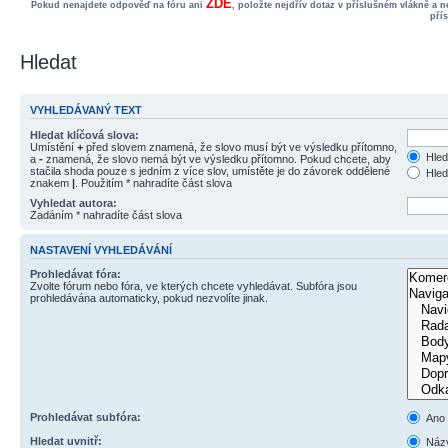
ZDE
Pokud nenajdete odpověď na fóru ani
, položte nejdřív dotaz v příslušném vlákně a 
pří
Hledat
VYHLEDÁVANÝ TEXT
Hledat klíčová slova:
Umístění
+
před slovem znamená, že slovo musí být ve výsledku přítomno,
Hled
a
-
znamená, že slovo nemá být ve výsledku přítomno. Pokud chcete, aby
stačila shoda pouze s jedním z více slov, umístěte je do závorek oddělené
Hled
znakem
|
. Použitím * nahradíte část slova
Vyhledat autora:
Zadáním * nahradíte část slova
NASTAVENÍ VYHLEDÁVÁNÍ
Prohledávat fóra:
Zvolte fórum nebo fóra, ve kterých chcete vyhledávat. Subfóra jsou
prohledávána automaticky, pokud nezvolíte jinak.
Prohledávat subfóra:
Ano
Hledat uvnitř:
Názv