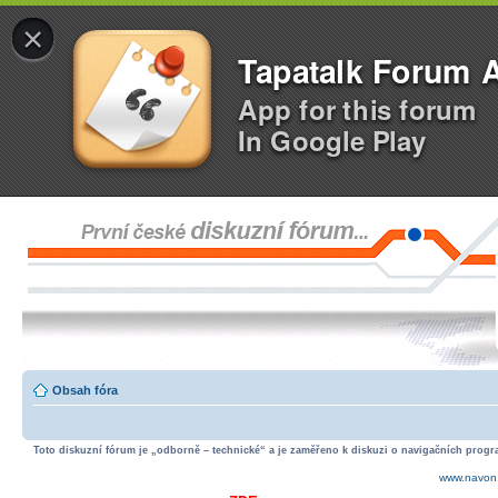
×
Tapatalk Forum 
App for this forum
In Google Play
Obsah fóra
Toto diskuzní fórum je „odborně – technické“ a je zaměřeno k diskuzi o navigačních progra
www.navon.