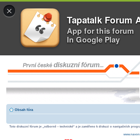
×
Tapatalk Forum 
App for this forum
In Google Play
Obsah fóra
Toto diskuzní fórum je „odborně – technické“ a je zaměřeno k diskuzi o navigačních progra
www.navon.