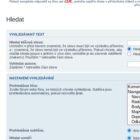
ZDE
Pokud nenajdete odpověď na fóru ani
, položte nejdřív dotaz v příslušném vlákně a 
pří
Hledat
VYHLEDÁVANÝ TEXT
Hledat klíčová slova:
Umístění
+
před slovem znamená, že slovo musí být ve výsledku přítomno,
Hled
a
-
znamená, že slovo nemá být ve výsledku přítomno. Pokud chcete, aby
stačila shoda pouze s jedním z více slov, umístěte je do závorek oddělené
Hled
znakem
|
. Použitím * nahradíte část slova
Vyhledat autora:
Zadáním * nahradíte část slova
NASTAVENÍ VYHLEDÁVÁNÍ
Prohledávat fóra:
Zvolte fórum nebo fóra, ve kterých chcete vyhledávat. Subfóra jsou
prohledávána automaticky, pokud nezvolíte jinak.
Prohledávat subfóra:
Ano
Hledat uvnitř:
Názv