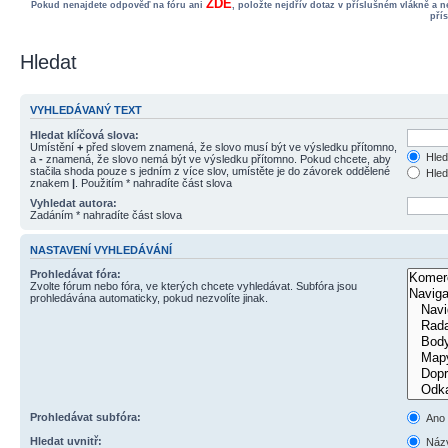
ZDE
Pokud nenajdete odpověď na fóru ani
, položte nejdřív dotaz v příslušném vlákně a 
pří
Hledat
VYHLEDÁVANÝ TEXT
Hledat klíčová slova:
Umístění
+
před slovem znamená, že slovo musí být ve výsledku přítomno,
Hled
a
-
znamená, že slovo nemá být ve výsledku přítomno. Pokud chcete, aby
stačila shoda pouze s jedním z více slov, umístěte je do závorek oddělené
Hled
znakem
|
. Použitím * nahradíte část slova
Vyhledat autora:
Zadáním * nahradíte část slova
NASTAVENÍ VYHLEDÁVÁNÍ
Prohledávat fóra:
Zvolte fórum nebo fóra, ve kterých chcete vyhledávat. Subfóra jsou
prohledávána automaticky, pokud nezvolíte jinak.
Prohledávat subfóra:
Ano
Hledat uvnitř:
Názv