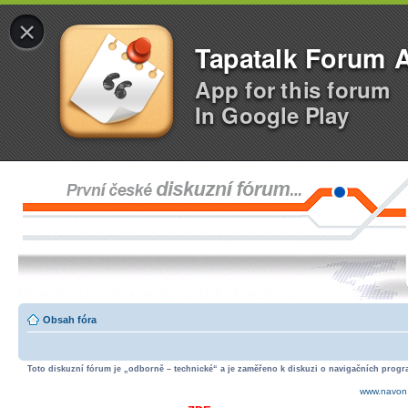
×
Tapatalk Forum 
App for this forum
In Google Play
Obsah fóra
Toto diskuzní fórum je „odborně – technické“ a je zaměřeno k diskuzi o navigačních progra
www.navon.