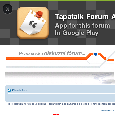
×
Tapatalk Forum 
App for this forum
In Google Play
Obsah fóra
Toto diskuzní fórum je „odborně – technické“ a je zaměřeno k diskuzi o navigačních progra
www.navon.