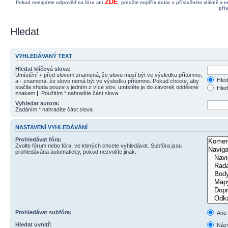
ZDE
Pokud nenajdete odpověď na fóru ani
, položte nejdřív dotaz v příslušném vlákně a 
pří
Hledat
VYHLEDÁVANÝ TEXT
Hledat klíčová slova:
Umístění
+
před slovem znamená, že slovo musí být ve výsledku přítomno,
Hled
a
-
znamená, že slovo nemá být ve výsledku přítomno. Pokud chcete, aby
stačila shoda pouze s jedním z více slov, umístěte je do závorek oddělené
Hled
znakem
|
. Použitím * nahradíte část slova
Vyhledat autora:
Zadáním * nahradíte část slova
NASTAVENÍ VYHLEDÁVÁNÍ
Prohledávat fóra:
Zvolte fórum nebo fóra, ve kterých chcete vyhledávat. Subfóra jsou
prohledávána automaticky, pokud nezvolíte jinak.
Prohledávat subfóra:
Ano
Hledat uvnitř:
Názv