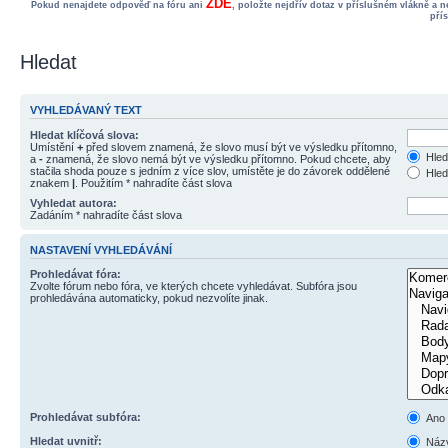
ZDE
Pokud nenajdete odpověď na fóru ani
, položte nejdřív dotaz v příslušném vlákně a 
pří
Hledat
VYHLEDÁVANÝ TEXT
Hledat klíčová slova:
Umístění
+
před slovem znamená, že slovo musí být ve výsledku přítomno,
Hled
a
-
znamená, že slovo nemá být ve výsledku přítomno. Pokud chcete, aby
stačila shoda pouze s jedním z více slov, umístěte je do závorek oddělené
Hled
znakem
|
. Použitím * nahradíte část slova
Vyhledat autora:
Zadáním * nahradíte část slova
NASTAVENÍ VYHLEDÁVÁNÍ
Prohledávat fóra:
Zvolte fórum nebo fóra, ve kterých chcete vyhledávat. Subfóra jsou
prohledávána automaticky, pokud nezvolíte jinak.
Prohledávat subfóra:
Ano
Hledat uvnitř:
Názv