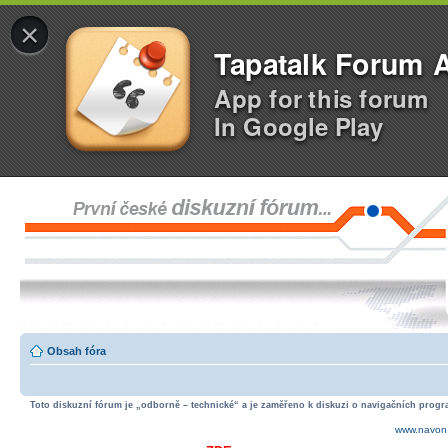
×
Tapatalk Forum 
App for this forum
In Google Play
Obsah fóra
Toto diskuzní fórum je „odborně – technické“ a je zaměřeno k diskuzi o navigačních progra
www.navon.